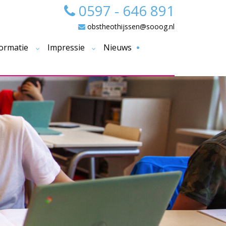
0597 - 646 891
obstheothijssen@sooog.nl
ormatie
Impressie
Nieuws