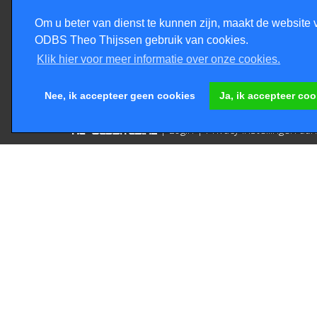
Groep 1/2
Groep 3/4
Om u beter van dienst te kunnen zijn, maakt de website 
Groep 5/6
ODBS Theo Thijssen gebruik van cookies.
Groep 7/8
Klik hier voor meer informatie over onze cookies.
Nee, ik accepteer geen cookies
Ja, ik accepteer coo
|
Login
|
Privacy instellingen a