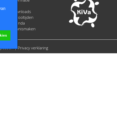
Informatie
en
van
downloads
Schooltijden
Agenda
Kennismaken
kies
anpassen
|
Privacy verklaring