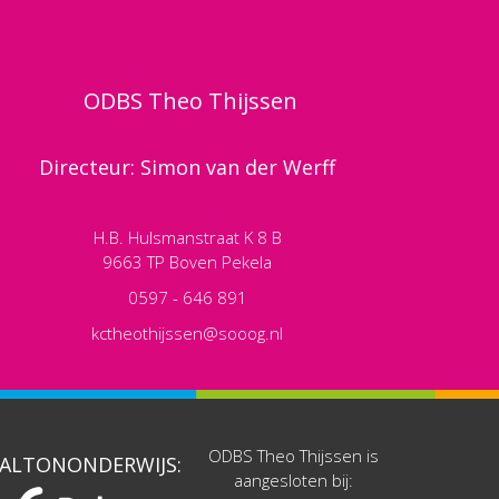
ODBS Theo Thijssen
Directeur: Simon van der Werff
H.B. Hulsmanstraat K 8 B
9663 TP Boven Pekela
0597 - 646 891
kctheothijssen@sooog.nl
ODBS Theo Thijssen is
ALTONONDERWIJS:
aangesloten bij: